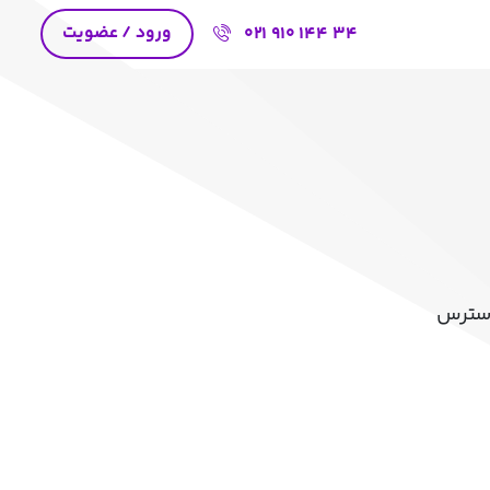
ورود / عضویت
021 910 144 34
 دسترس