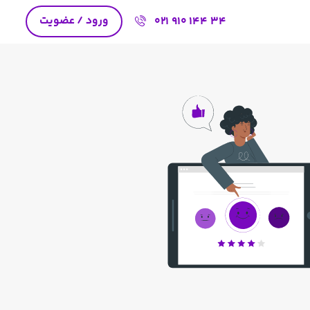
ورود / عضویت
021 910 144 34