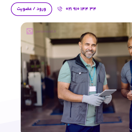
ورود / عضویت
021 910 144 34