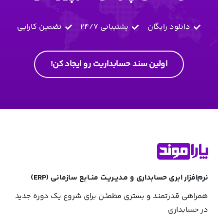
دانلود رایگان
پشتیبانی 24/7
تضمین کارایی
اولین سند حسابداریت رو ایجاد کن!
نرم‌افزار ابری حسابداری و مـدیــریـت منــابع سازمانی (ERP)
همراهی قـدرتمنـد و بستری مطمئـن برای شروع یک دوره جدید
در حسابداری