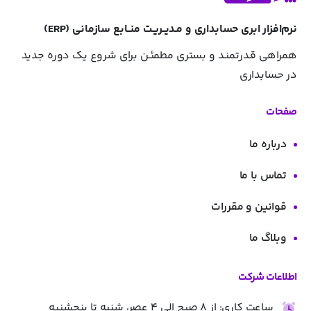
نرم‌افزار ابری حسابداری و مـدیــریـت منــابع سازمانی (ERP)
همراهی قـدرتمنـد و بستری مطمئـن برای شروع یک دوره جدید
در حسابداری
صفحات
درباره ما
تماس با ما
قوانین و مقررات
وبلاگ ما
اطلاعات شرکت
ساعت کاری: از 8 صبح الی 4 عصر، شنبه تا پنجشنبه